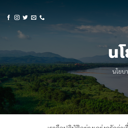
Skip
to
content
นโ
นโยบาย